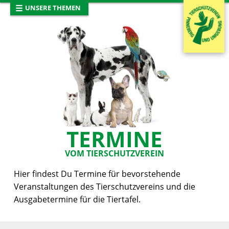
☰
UNSERE THEMEN
Startseite
Neues vom Tierschutz
Termine
Tiervermittlung
Entlaufene Tiere
Tiertafel
Mitglied werden
TERMINE
Tierhaltung
VOM TIERSCHUTZVEREIN
Spendenaufruf
Hier findest Du Termine für bevorstehende
Veranstaltungen des Tierschutzvereins und die
Presse
Ausgabetermine für die Tiertafel.
Das Team
Sponsoren