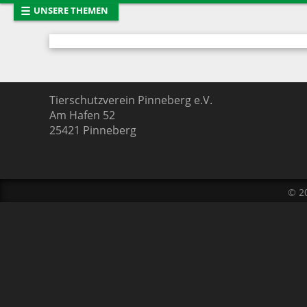
☰
UNSERE THEMEN
Startseite
Neues vom T
Tiervermittlung
Entlaufene T
Mitglied werden
Tierhaltung
Presse
Das Team
Tierschutzverein Pinneberg e.V.
Am Hafen 52
Links
Pinnwand
25421
Pinneberg
© 2