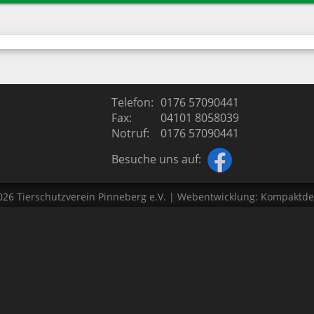
ierschutz
Termine
iere
Tiertafel
Spendenaufruf
Sponsoren
Telefon:
0176 57090441
Fax:
04101 8058039
Kontakt
Notruf:
0176 57090441
Besuche uns auf:
026
Tierschutzverein Pinneberg e.V.
| Webentwicklung:
Kompaktde