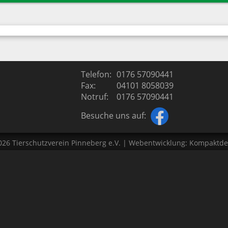
ierschutz
Termine
iere
Tiertafel
Spendenaufruf
Sponsoren
Telefon:
0176 57090441
Fax:
04101 8058039
Kontakt
Notruf:
0176 57090441
Besuche uns auf:
026
Tierschutzverein Pinneberg e.V.
| Webentwicklung:
Kompaktde