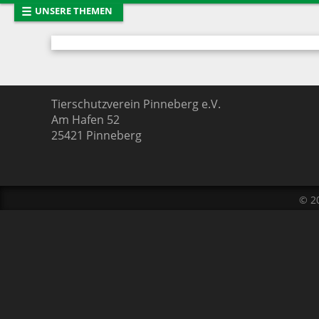
☰
UNSERE THEMEN
Startseite
Neues vom T
Tiervermittlung
Entlaufene T
Mitglied werden
Tierhaltung
Presse
Das Team
Tierschutzverein Pinneberg e.V.
Am Hafen 52
Links
Pinnwand
25421
Pinneberg
© 2