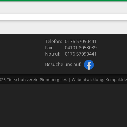
ierschutz
Termine
iere
Tiertafel
Spendenaufruf
Sponsoren
Telefon:
0176 57090441
Fax:
04101 8058039
Kontakt
Notruf:
0176 57090441
Besuche uns auf:
026
Tierschutzverein Pinneberg e.V.
| Webentwicklung:
Kompaktde