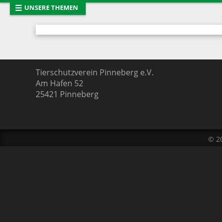
☰
UNSERE THEMEN
Startseite
Neues vom T
Tiervermittlung
Entlaufene T
Mitglied werden
Tierhaltung
Presse
Das Team
Tierschutzverein Pinneberg e.V.
Am Hafen 52
Links
Pinnwand
25421
Pinneberg
© 2