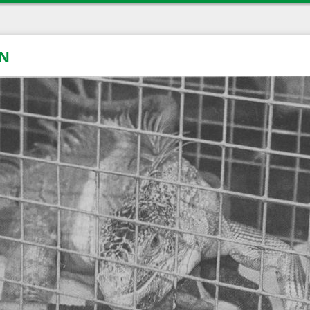
ierschutz
Termine
iere
Tiertafel
AN
Spendenaufruf
Sponsoren
Kontakt