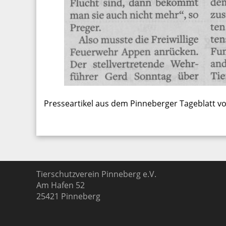
Presseartikel aus dem Pinneberger Tageblatt v
Tierschutzverein Pinneberg e.V.
Am Hafen 52
25421
Pinneberg