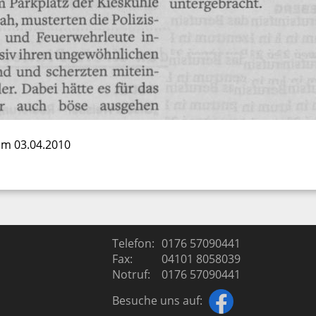
om 03.04.2010
Telefon:
0176 57090441
Fax:
04101 8058039
Notruf:
0176 57090441
Besuche uns auf: