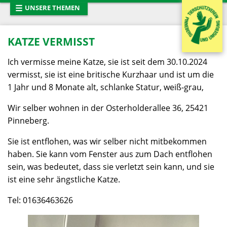
☰
UNSERE THEMEN
Startseite
Neues vom Tierschutz
KATZE VERMISST
Termine
Ich vermisse meine Katze, sie ist seit dem 30.10.2024
Tiervermittlung
vermisst, sie ist eine britische Kurzhaar und ist um die
1 Jahr und 8 Monate alt, schlanke Statur, weiß-grau,
Entlaufene Tiere
Wir selber wohnen in der Osterholderallee 36, 25421
Tiertafel
Pinneberg.
Mitglied werden
Sie ist entflohen, was wir selber nicht mitbekommen
Tierhaltung
haben. Sie kann vom Fenster aus zum Dach entflohen
Spendenaufruf
sein, was bedeutet, dass sie verletzt sein kann, und sie
ist eine sehr ängstliche Katze.
Presse
Tel: 01636463626
Das Team
Sponsoren