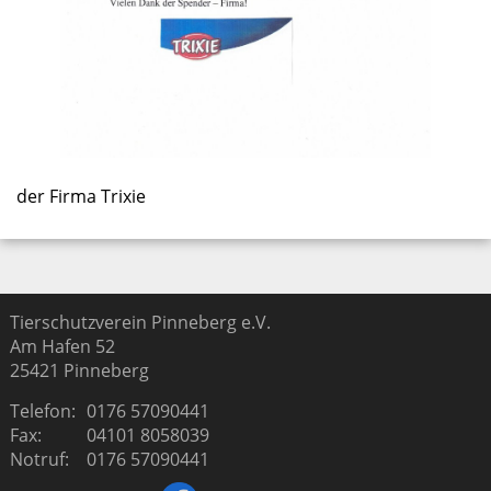
Links
Pinnwand
Kontakt
der Firma Trixie
Tierschutzverein Pinneberg e.V.
Am Hafen 52
25421
Pinneberg
Telefon:
0176 57090441
Fax:
04101 8058039
Notruf:
0176 57090441