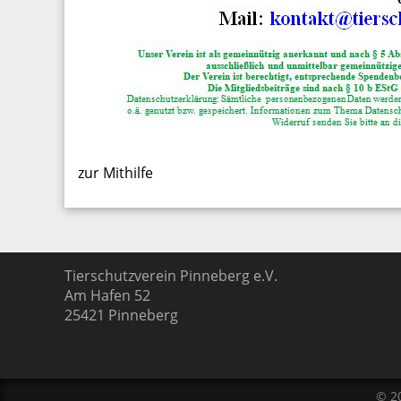
zur Mithilfe
Tierschutzverein Pinneberg e.V.
Am Hafen 52
25421
Pinneberg
© 2