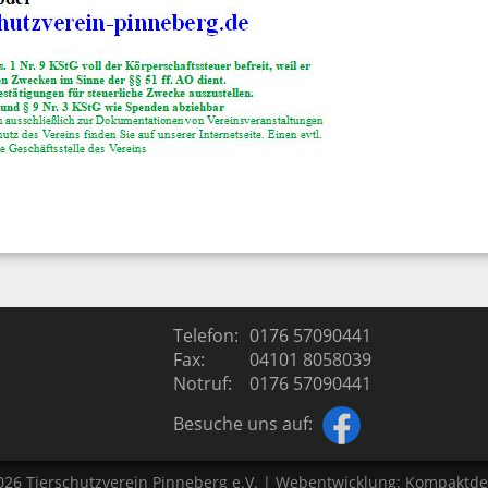
Telefon:
0176 57090441
Fax:
04101 8058039
Notruf:
0176 57090441
Besuche uns auf:
026
Tierschutzverein Pinneberg e.V.
| Webentwicklung:
Kompaktde