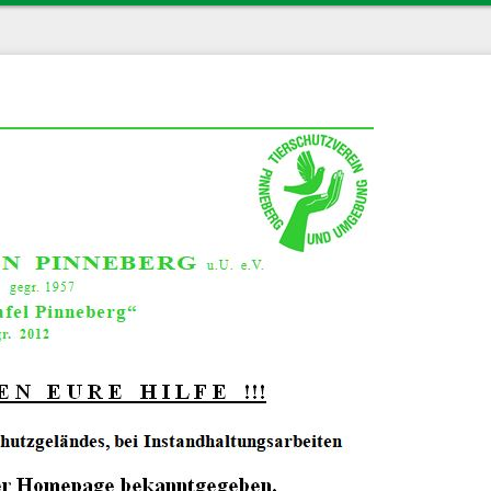
ierschutz
Termine
iere
Tiertafel
Spendenaufruf
Sponsoren
Kontakt