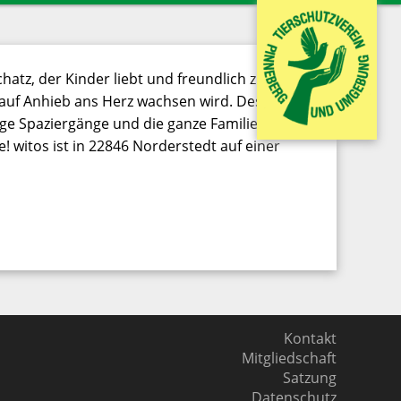
atz, der Kinder liebt und freundlich zu allen
 auf Anhieb ans Herz wachsen wird. Deshalb
ange Spaziergänge und die ganze Familie für jede
e! witos ist in 22846 Norderstedt auf einer
Kontakt
Mitgliedschaft
Satzung
Datenschutz