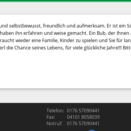
ierschutz
Termine
iere
Tiertafel
und selbstbewusst, freundlich und aufmerksam. Er ist ein Sch
Spendenaufruf
haben ihn erfahren und weise gemacht. Ein Bub, der Ihnen
braucht wieder eine Familie, Kinder zu spielen und Sie für l
Sponsoren
die Chance seines Lebens, für viele glückliche Jahre!!! Bitt
Kontakt
Telefon:
0176 57090441
Fax:
04101 8058039
Notruf:
0176 57090441