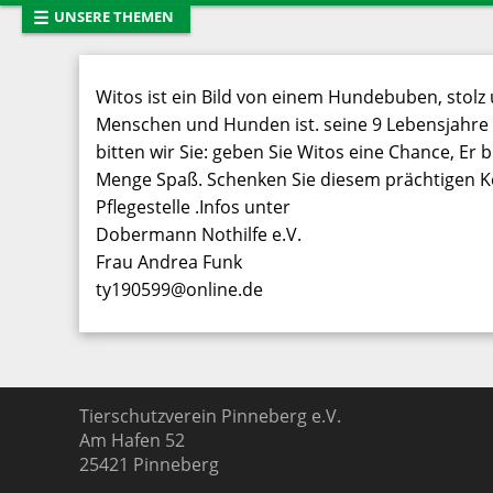
☰
UNSERE THEMEN
Startseite
Neues vom T
Tiervermittlung
Entlaufene T
Witos ist ein Bild von einem Hundebuben, stolz 
Mitglied werden
Tierhaltung
Menschen und Hunden ist. seine 9 Lebensjahre 
Presse
bitten wir Sie: geben Sie Witos eine Chance, Er 
Das Team
Menge Spaß. Schenken Sie diesem prächtigen Kerl 
Links
Pinnwand
Pflegestelle .Infos unter
Dobermann Nothilfe e.V.
Frau Andrea Funk
ty190599@online.de
Tierschutzverein Pinneberg e.V.
Am Hafen 52
25421
Pinneberg