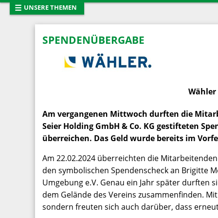
☰
UNSERE THEMEN
Startseite
Neues vom T
Tiervermittlung
Entlaufene T
SPENDENÜBERGABE
Mitglied werden
Tierhaltung
Presse
Das Team
Links
Pinnwand
Wähler 
Am vergangenen Mittwoch durften die Mitar
Seier Holding GmbH & Co. KG gestifteten Sp
überreichen. Das Geld wurde bereits im Vorf
Am 22.02.2024 überreichten die Mitarbeitende
den symbolischen Spendenscheck an Brigitte Me
Umgebung e.V. Genau ein Jahr später durften s
dem Gelände des Vereins zusammenfinden. Mit d
sondern freuten sich auch darüber, dass erneut 