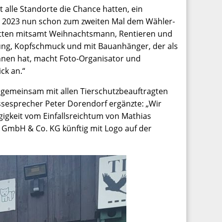
t alle Standorte die Chance hatten, ein
te 2023 nun schon zum zweiten Mal dem Wähler-
litten mitsamt Weihnachtsmann, Rentieren und
idung, Kopfschmuck und mit Bauanhänger, der als
onnen hat, macht Foto-Organisator und
ck an.“
s gemeinsam mit allen Tierschutzbeauftragten
essesprecher Peter Dorendorf ergänzte: „Wir
igkeit vom Einfallsreichtum von Mathias
r GmbH & Co. KG künftig mit Logo auf der