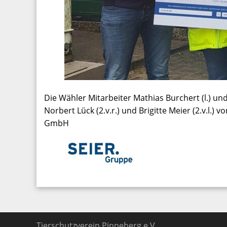
Die Wähler Mitarbeiter Mathias Burchert (l.) u
Norbert Lück (2.v.r.) und Brigitte Meier (2.v.l
GmbH
Tierschutzverein Pinneberg e.V.