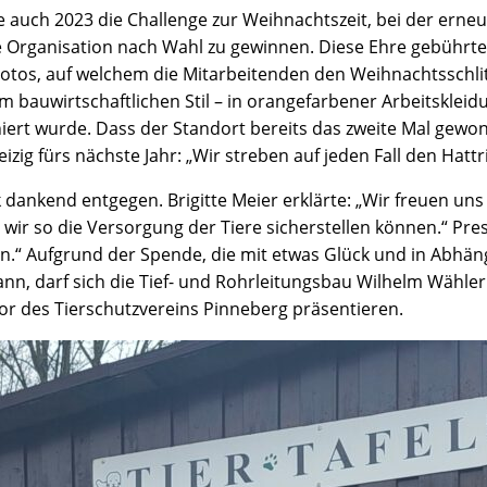
e auch 2023 die Challenge zur Weihnachtszeit, bei der erneu
e Organisation nach Wahl zu gewinnen. Diese Ehre gebühr
Fotos, auf welchem die Mitarbeitenden den Weihnachtssch
im bauwirtschaftlichen Stil – in orangefarbener Arbeitskle
niert wurde. Dass der Standort bereits das zweite Mal gew
zig fürs nächste Jahr: „Wir streben auf jeden Fall den Hattri
dankend entgegen. Brigitte Meier erklärte: „Wir freuen un
 wir so die Versorgung der Tiere sicherstellen können.“ Pr
“ Aufgrund der Spende, die mit etwas Glück und in Abhäng
nn, darf sich die Tief- und Rohrleitungsbau Wilhelm Wähle
sor des Tierschutzvereins Pinneberg präsentieren.