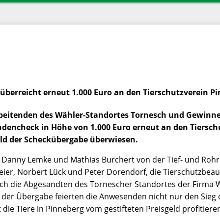
ierschutz
Termine
iere
Tiertafel
Spendenaufruf
Sponsoren
Kontakt
überreicht erneut 1.000 Euro an den Tierschutzverein P
beitenden des Wähler-Standortes Tornesch und Gewinne
endencheck in Höhe von 1.000 Euro erneut an den Tiersc
eld der Scheckübergabe überwiesen.
n Danny Lemke und Mathias Burchert von der Tief- und Ro
ier, Norbert Lück und Peter Dorendorf, die Tierschutzbeau
ich die Abgesandten des Tornescher Standortes der Firma W
er Übergabe feierten die Anwesenden nicht nur den Sieg de
die Tiere in Pinneberg vom gestifteten Preisgeld profitier